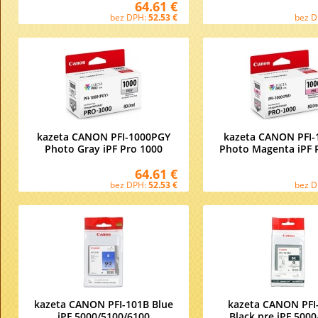
64.61 €
bez DPH:
52.53 €
bez 
kazeta CANON PFI-1000PGY
kazeta CANON PFI
Photo Gray iPF Pro 1000
Photo Magenta iPF 
64.61 €
bez DPH:
52.53 €
bez 
kazeta CANON PFI-101B Blue
kazeta CANON PFI
iPF 5000/5100/6100
Black pre iPF 500