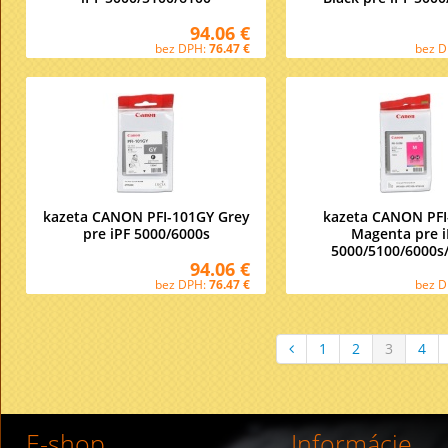
94.06 €
bez DPH:
76.47 €
bez 
kazeta CANON PFI-101GY Grey
kazeta CANON PF
pre iPF 5000/6000s
Magenta pre i
5000/5100/6000s
94.06 €
bez DPH:
76.47 €
bez 
1
2
3
4
E-shop
Informácie