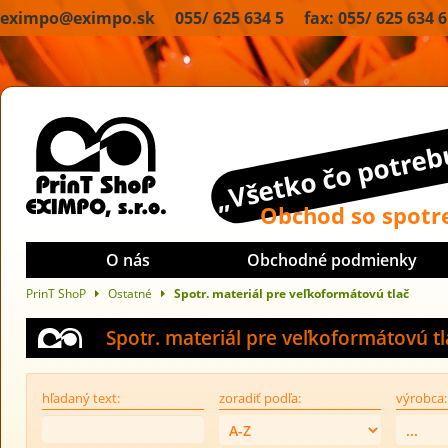
eximpo@eximpo.sk 055/ 625 634 5 fax: 055/ 625 634 6
„Všetko čo potrebu
Obchod so spot
O nás
Obchodné podmienky
PrinT ShoP
Ostatné
Spotr. materiál pre veľkoformátovú tlač
Spotr. materiál pre veľkoformátovú tl
hľadaný text:
zoradiť podľa:
výrobca: