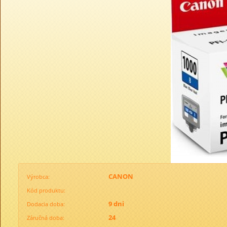
CANON
Výrobca:
Kód produktu:
9 dni
Dodacia doba:
24
Záručná doba: