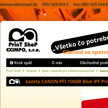
eximpo@eximpo.sk 055/ 625 634 5 fax: 055/ 625 634 6
„Všetko čo potrebu
Obchod so spot
Krok späť
O nás
Obchodné pod
PrinT ShoP
Ostatné
Spotr. materiál pre veľkoformátovú tlač
kazet
kazeta CANON PFI-1000B Blue iPF Pr