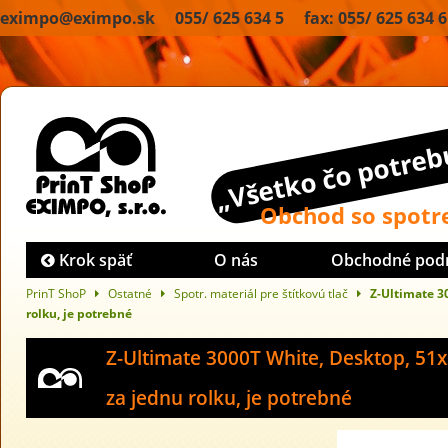
eximpo@eximpo.sk 055/ 625 634 5 fax: 055/ 625 634 6
„Všetko čo potrebu
Obchod so spot
Krok späť
O nás
Obchodné pod
PrinT ShoP
Ostatné
Spotr. materiál pre štítkovú tlač
Z-Ultimate 30
rolku, je potrebné
Z-Ultimate 3000T White, Desktop, 51x2
za jednu rolku, je potrebné