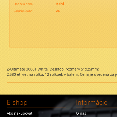
9 dni
Dodacia doba:
24
Záručná doba:
Z-Ultimate 3000T White, Desktop, rozmery 51x25mm;
2,580 etikiet na rolku, 12 rolkuek v balení. Cena je uvedená za
E-shop
Informácie
Ako nakupovať
O nás