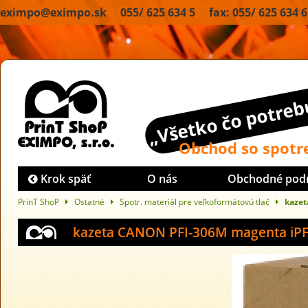
eximpo@eximpo.sk 055/ 625 634 5 fax: 055/ 625 634 6
„Všetko čo potrebu
Obchod so spot
Krok späť
O nás
Obchodné pod
PrinT ShoP
Ostatné
Spotr. materiál pre veľkoformátovú tlač
kazet
kazeta CANON PFI-306M magenta iPF