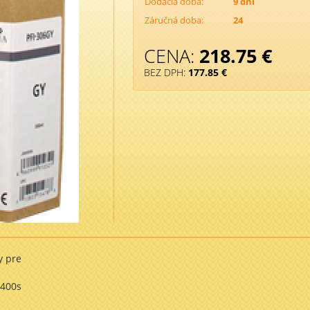
Dodacia doba:
9 dni
Záručná doba:
24
CENA:
218.75
€
BEZ DPH:
177.85 €
y pre
9400s