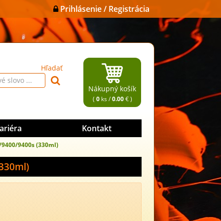
Prihlásenie / Registrácia
Hľadať
Nákupný košík
(
0
ks /
0.00
€ )
ariéra
Kontakt
/9400/9400s (330ml)
330ml)