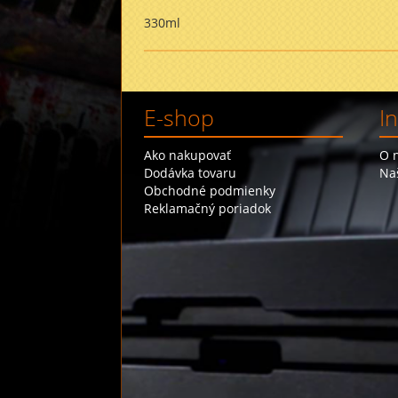
330ml
E-shop
I
Ako nakupovať
O 
Dodávka tovaru
Na
Obchodné podmienky
Reklamačný poriadok