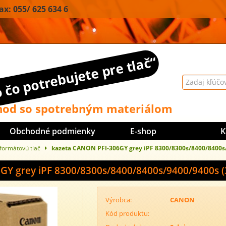
: 055/ 625 634 6
 čo potrebujete pre tlač“
od so spotrebným materiálom
Obchodné podmienky
E-shop
K
oformátovú tlač
kazeta CANON PFI-306GY grey iPF 8300/8300s/8400/8400s
GY grey iPF 8300/8300s/8400/8400s/9400/9400s (
Výrobca:
CANON
Kód produktu: