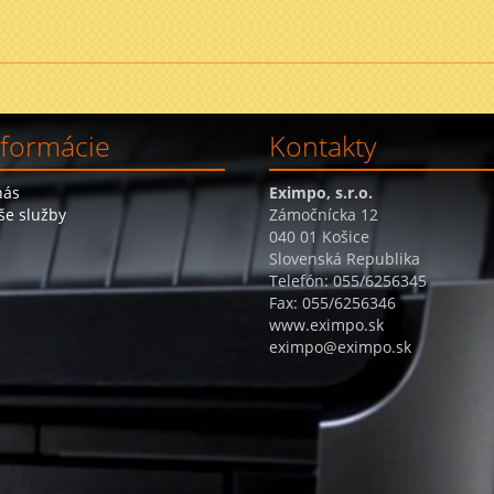
nformácie
Kontakty
nás
Eximpo, s.r.o.
še služby
Zámočnícka 12
040 01 Košice
Slovenská Republika
Telefón: 055/6256345
Fax: 055/6256346
www.eximpo.sk
eximpo@eximpo.sk