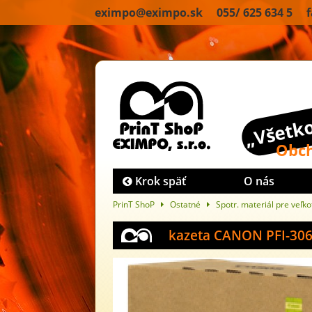
eximpo@eximpo.sk 055/ 625 634 5 fax
„Všetko
Obch
Krok späť
O nás
PrinT ShoP
Ostatné
Spotr. materiál pre veľk
kazeta CANON PFI-306