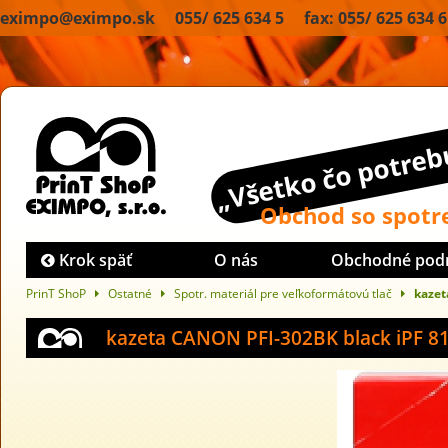
eximpo@eximpo.sk 055/ 625 634 5 fax: 055/ 625 634 6
„Všetko čo potrebu
Obchod so spot
Krok späť
O nás
Obchodné pod
PrinT ShoP
Ostatné
Spotr. materiál pre veľkoformátovú tlač
kazet
kazeta CANON PFI-302BK black iPF 8