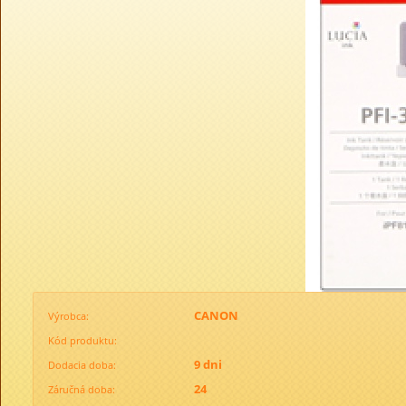
CANON
Výrobca:
Kód produktu:
9 dni
Dodacia doba:
24
Záručná doba: