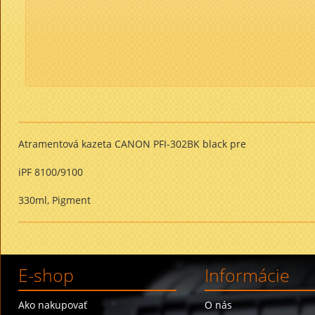
Atramentová kazeta CANON PFI-302BK black pre
iPF 8100/9100
330ml, Pigment
E-shop
Informácie
Ako nakupovať
O nás