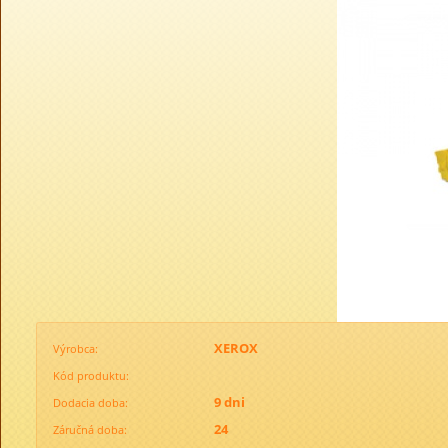
XEROX
Výrobca:
Kód produktu:
9 dni
Dodacia doba:
24
Záručná doba: