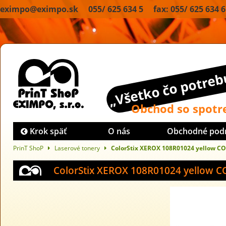
eximpo@eximpo.sk 055/ 625 634 5 fax: 055/ 625 634 6
„Všetko čo potrebu
Obchod so spot
Krok späť
O nás
Obchodné pod
PrinT ShoP
Laserové tonery
ColorStix XEROX 108R01024 yellow C
ColorStix XEROX 108R01024 yellow 