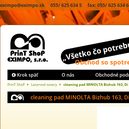
eximpo@eximpo.sk 055/ 625 634 5 fax: 055/ 625 634 6
„Všetko čo potrebu
Obchod so spot
Krok späť
O nás
Obchodné pod
PrinT ShoP
Laserové tonery
cleaning pad MINOLTA Bizhub 163, Di
cleaning pad MINOLTA Bizhub 163, D