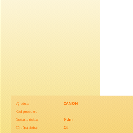
CANON
Výrobca:
Kód produktu:
9 dni
Dodacia doba:
24
Záručná doba: