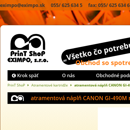
eximpo@eximpo.sk 055/ 625 634 5 fax: 055/ 625 634 6
„Všetko čo potrebu
Obchod so spot
Krok späť
O nás
Obchodné pod
PrinT ShoP
Atramentové kartridže
atramentová náplň CANON GI-
atramentová náplň CANON GI-490M