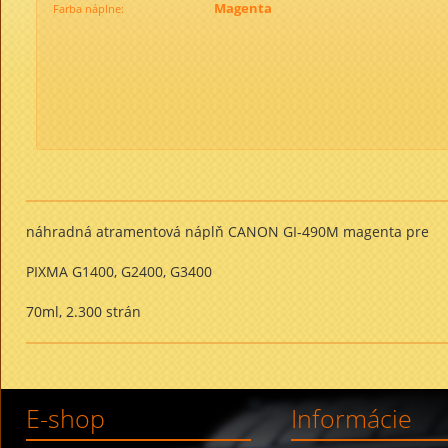
Magenta
Farba náplne:
náhradná atramentová náplň CANON GI-490M magenta pre
PIXMA G1400, G2400, G3400
70ml, 2.300 strán
E-shop
Informácie